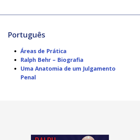
Português
Áreas de Prática
Ralph Behr – Biografia
Uma Anatomia de um Julgamento
Penal
slide
1