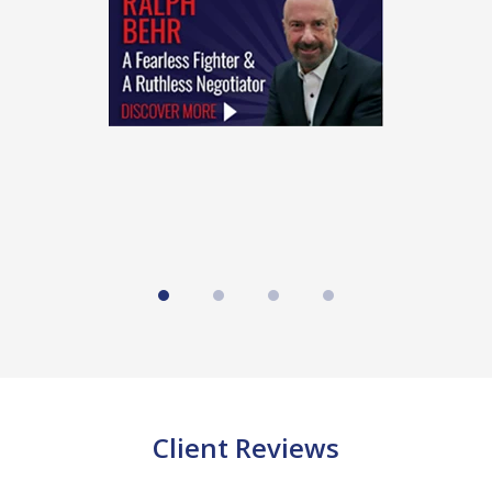
of
4
Client Reviews