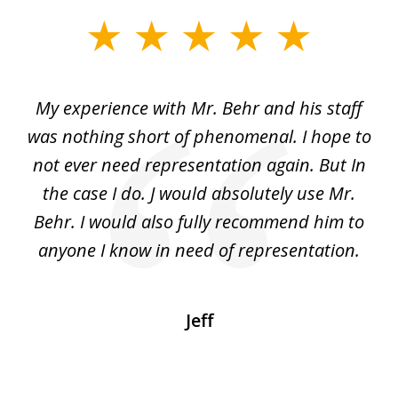
slide
1
of
dge
My experience with Mr. Behr and his staff
4
 to
was nothing short of phenomenal. I hope to
nd
not ever need representation again. But In
ex
e
the case I do. J would absolutely use Mr.
t
e
Behr. I would also fully recommend him to
wi
an
anyone I know in need of representation.
.
Jeff