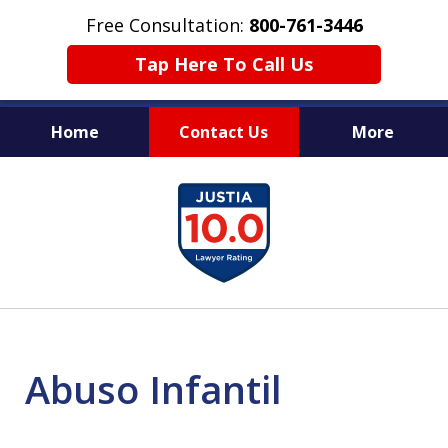
Free Consultation:
800-761-3446
Tap Here To Call Us
Home
Contact Us
More
PROTECTING THE INNOCENT
slide
1
of
11
Abuso Infantil